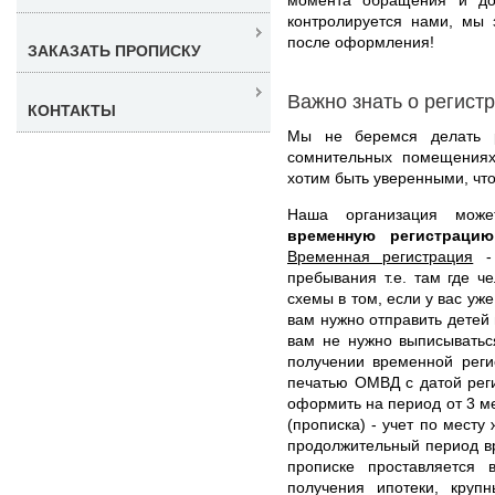
контролируется нами, мы 
после оформления!
ЗАКАЗАТЬ ПРОПИСКУ
Важно знать о регист
КОНТАКТЫ
Мы не беремся делать р
сомнительных помещениях
хотим быть уверенными, что
Наша организация мо
временную регистрац
Временная регистрация
- 
пребывания т.е. там где ч
схемы в том, если у вас уж
вам нужно отправить детей 
вам не нужно выписыватьс
получении временной реги
печатью ОМВД с датой рег
оформить на период от 3 ме
(прописка) - учет по месту
продолжительный период вр
прописке проставляется 
получения ипотеки, круп