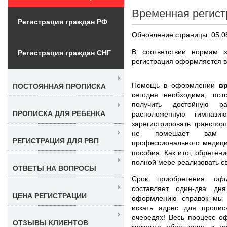
Временная регист
Регистрация граждан РФ
Обновление страницы: 05.0
В соответствии нормам з
Регистрация граждан СНГ
регистрация оформляется 
Помощь в оформлении
в
ПОСТОЯННАЯ ПРОПИСКА
сегодня необходима, по
получить достойную р
ПРОПИСКА ДЛЯ РЕБЕНКА
расположенную гимназ
зарегистрировать транспор
не помешает вам дл
РЕГИСТРАЦИЯ ДЛЯ РВП
профессионального медици
пособия. Как итог, обрете
полной мере реализовать с
ОТВЕТЫ НА ВОПРОСЫ
Срок приобретения
оф
составляет один-два дн
ЦЕНА РЕГИСТРАЦИИ
оформлению справок мы 
искать адрес для пропис
очередях! Весь процесс о
ОТЗЫВЫ КЛИЕНТОВ
момента обращения и до